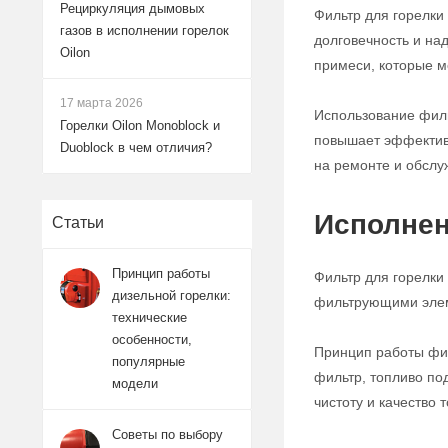
Рециркуляция дымовых
Фильтр для горелки
газов в исполнении горелок
долговечность и над
Oilon
примеси, которые мо
17 марта 2026
Использование фильт
Горелки Oilon Monoblock и
повышает эффективн
Duoblock в чем отличия?
на ремонте и обслу
Исполнен
Статьи
Принцип работы
Фильтр для горелки
дизельной горелки:
фильтрующими элеме
технические
особенности,
Принцип работы фил
популярные
фильтр, топливо под
модели
чистоту и качество
Советы по выбору