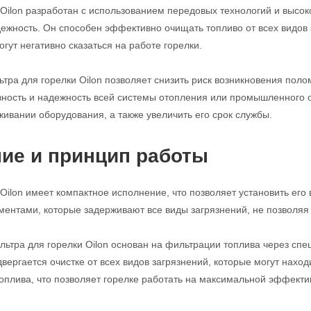
 Oilon разработан с использованием передовых технологий и высок
ежность. Он способен эффективно очищать топливо от всех видов за
гут негативно сказаться на работе горелки.
ра для горелки Oilon позволяет снизить риск возникновения полом
ость и надежность всей системы отопления или промышленного о
живании оборудования, а также увеличить его срок службы.
ие и принцип работы
 Oilon имеет компактное исполнение, что позволяет установить е
нтами, которые задерживают все виды загрязнений, не позволяя и
ьтра для горелки Oilon основан на фильтрации топлива через сп
вергается очистке от всех видов загрязнений, которые могут нахо
 топлива, что позволяет горелке работать на максимальной эффекти