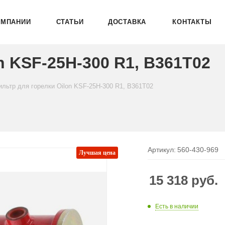
ОМПАНИИ
СТАТЬИ
ДОСТАВКА
КОНТАКТЫ
n KSF-25H-300 R1, B361T02
ильтр для горелки Oilon KSF-25H-300 R1, B361T02
Артикул:
560-430-969
Лучшая цена
15 318
руб.
Есть в наличии