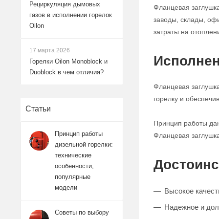
Рециркуляция дымовых
Фланцевая заглушка
газов в исполнении горелок
заводы, склады, оф
Oilon
затраты на отоплен
17 марта 2026
Исполнен
Горелки Oilon Monoblock и
Duoblock в чем отличия?
Фланцевая заглушка
горелку и обеспечи
Статьи
Принцип работы дан
Принцип работы
Фланцевая заглушка
дизельной горелки:
технические
Достоинс
особенности,
популярные
модели
Высокое качест
Надежное и дол
Советы по выбору