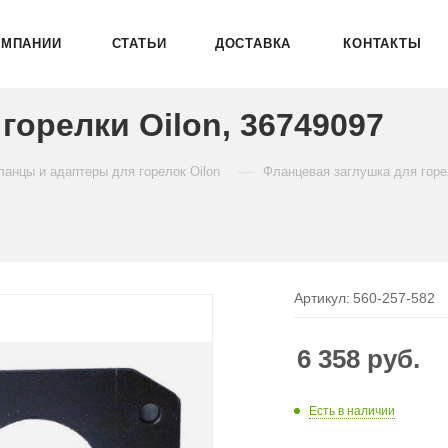
ОМПАНИИ
СТАТЬИ
ДОСТАВКА
КОНТАКТЫ
горелки Oilon, 36749097
—
ланцы и адаптеры для горелок Oilon
Фланцевая заглушка для горел
Артикул:
560-257-582
6 358
руб.
Есть в наличии