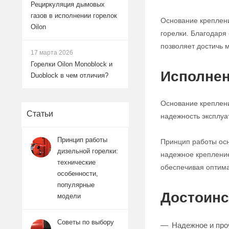
Рециркуляция дымовых
газов в исполнении горелок
Основание креплени
Oilon
горелки. Благодаря
позволяет достичь 
17 марта 2026
Горелки Oilon Monoblock и
Исполнен
Duoblock в чем отличия?
Основание креплени
Статьи
надежность эксплуа
Принцип работы
Принцип работы осн
дизельной горелки:
надежное крепление
технические
обеспечивая оптима
особенности,
популярные
Достоинс
модели
Советы по выбору
Надежное и про