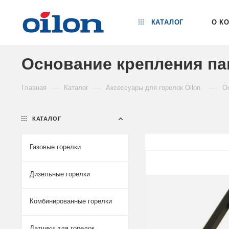
КАТАЛОГ
О К
Основание крепления пан
—
—
—
Главная
Каталог
Аксессуары для горелок Oilon
О
КАТАЛОГ
Газовые горелки
Дизельные горелки
Комбинированные горелки
Датчики для горелок