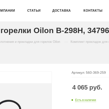
ОМПАНИИ
СТАТЬИ
ДОСТАВКА
КОНТАКТЫ
горелки Oilon B-298H, 3479
—
лотнения и прокладки для горелок Oilon
Комплект прокладок для г
Артикул:
560-369-259
4 065
руб.
Есть в наличии