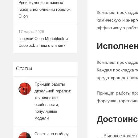
Рециркуляция дымовых
газов в исполнении горелок
Комплект прокладок
Oilon
химическую и энерг
эффективную работ
17 марта 2026
Горелки Oilon Monoblock и
Исполнен
Duoblock в чем отличия?
Комплект прокладок
Статьи
Каждая прокладка т
предотвращает воз
Принцип работы
дизельной горелки:
Принцип работы про
технические
форсунка, горелочн
особенности,
популярные
Достоинс
модели
Советы по выбору
Высокое качест