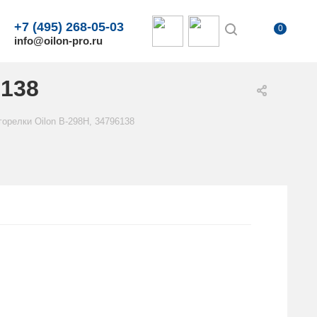
+7 (495) 268-05-03
0
info@oilon-pro.ru
6138
орелки Oilon B-298H, 34796138