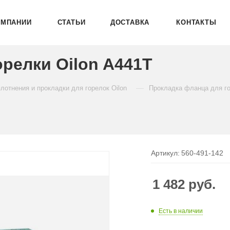
ОМПАНИИ
СТАТЬИ
ДОСТАВКА
КОНТАКТЫ
релки Oilon A441T
—
лотнения и прокладки для горелок Oilon
Прокладка фланца для го
Артикул:
560-491-142
1 482
руб.
Есть в наличии