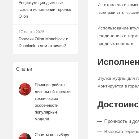
Рециркуляция дымовых
Изготовлена из выс
газов в исполнении горелок
выдерживать высоки
Oilon
Использование втул
17 марта 2026
соединению и герме
Горелки Oilon Monoblock и
вредных веществ.
Duoblock в чем отличия?
Исполнен
Статьи
Втулка муфты для г
Принцип работы
монтируется в горе
дизельной горелки:
технические
Достоинс
особенности,
популярные
модели
Прочность и до
Высокая термос
Советы по выбору