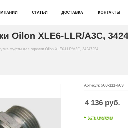
ОМПАНИИ
СТАТЬИ
ДОСТАВКА
КОНТАКТЫ
и Oilon XLE6-LLR/A3C, 342
тулка муфты для горелки Oilon XLE6-LLR/A3C, 34247254
Артикул:
560-111-669
4 136
руб.
Есть в наличии