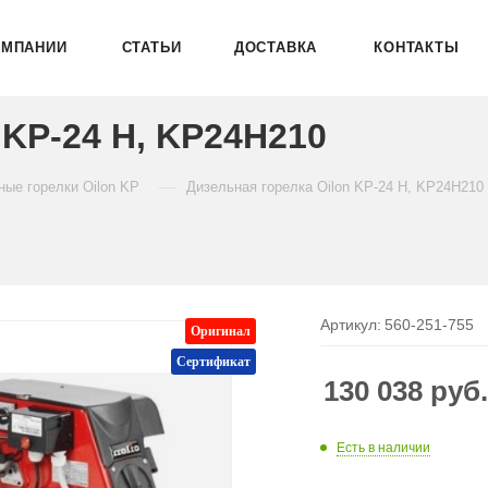
ОМПАНИИ
СТАТЬИ
ДОСТАВКА
КОНТАКТЫ
 KP-24 H, KP24H210
—
ные горелки Oilon KP
Дизельная горелка Oilon KP-24 H, KP24H210
Артикул:
560-251-755
Оригинал
Сертификат
130 038
руб
Есть в наличии