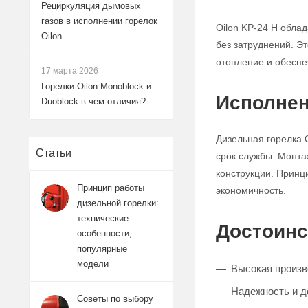
Рециркуляция дымовых
газов в исполнении горелок
Oilon KP-24 H обла
Oilon
без затруднений. Э
отопление и обесп
17 марта 2026
Горелки Oilon Monoblock и
Исполнен
Duoblock в чем отличия?
Дизельная горелка 
Статьи
срок службы. Монта
конструкции. Принц
Принцип работы
экономичность.
дизельной горелки:
технические
Достоинс
особенности,
популярные
модели
Высокая произв
Надежность и д
Советы по выбору