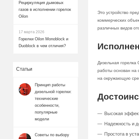
Рециркуляция дымовых
газов в исполнении горелок
Это устройство пре
Oilon
коммерческих объек
различных видов от
17 марта 2026
Горелки Oilon Monoblock и
Исполнен
Duoblock в чем отличия?
Дизельная горелка 
Статьи
работы основан на 
на окружающую сре
Принцип работы
дизельной горелки:
Достоинс
технические
особенности,
популярные
Высокая эффект
модели
Надежность и д
Простота в уст
Советы по выбору