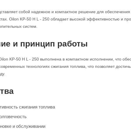
дставляет собой надежное и компактное решение для обеспечени
тах. Oilon KP-50 H L - 250 обладает высокой эффективностью и про
опительных систем.
ие и принцип работы
Oilon KP-50 H L - 250 выполнена в компактном исполнении, что обе
современных технологиях сжигания топлива, что позволяет достич
ду.
тва
ивность сжигания топлива
олговечность
ановке и обслуживании