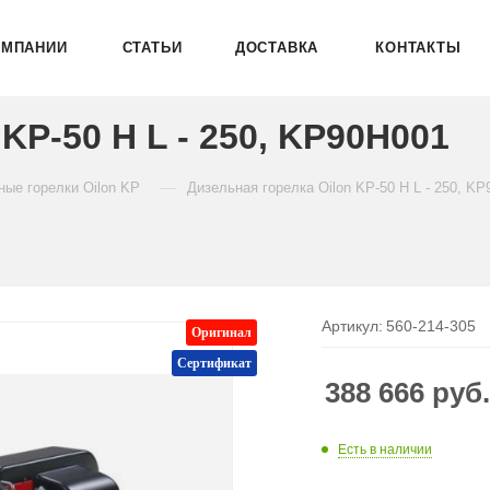
ОМПАНИИ
СТАТЬИ
ДОСТАВКА
КОНТАКТЫ
KP-50 H L - 250, KP90H001
—
ные горелки Oilon KP
Дизельная горелка Oilon KP-50 H L - 250, K
Артикул:
560-214-305
Оригинал
Сертификат
388 666
руб
Есть в наличии