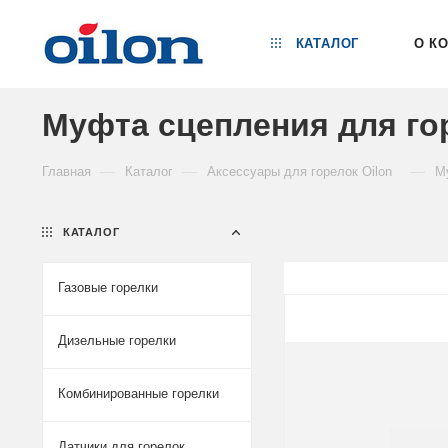
КАТАЛОГ
О К
Муфта сцепления для го
—
—
—
Главная
Каталог
Аксессуары для горелок Oilon
М
КАТАЛОГ
Газовые горелки
Дизельные горелки
Комбинированные горелки
Датчики для горелок