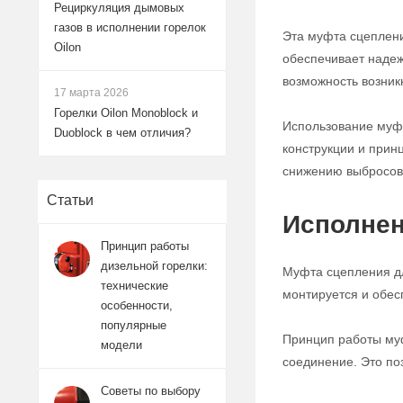
Рециркуляция дымовых
газов в исполнении горелок
Эта муфта сцеплени
Oilon
обеспечивает надеж
возможность возник
17 марта 2026
Горелки Oilon Monoblock и
Использование муфт
Duoblock в чем отличия?
конструкции и прин
снижению выбросов
Статьи
Исполнен
Принцип работы
дизельной горелки:
Муфта сцепления дл
технические
монтируется и обес
особенности,
популярные
Принцип работы муф
модели
соединение. Это по
Советы по выбору