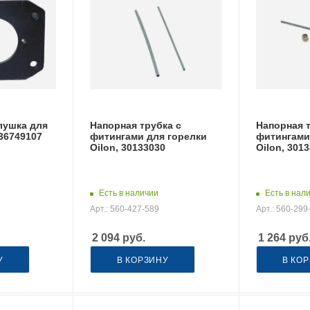
лушка для
Напорная трубка с
Напорная т
 36749107
фитингами для горелки
фитингами
Oilon, 30133030
Oilon, 301
Есть в наличии
Есть в нал
Арт.: 560-427-589
Арт.: 560-299
2 094
руб.
1 264
руб
У
В КОРЗИНУ
В КО