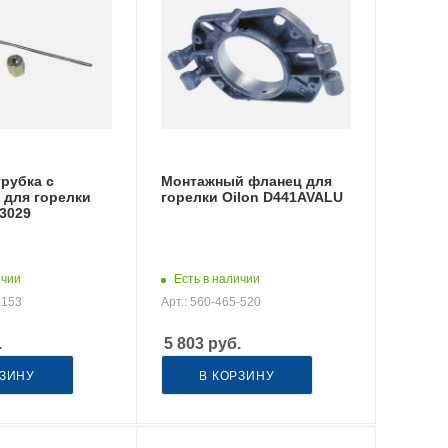
рубка с
Монтажный фланец для
 для горелки
горелки Oilon D441AVALU
33029
ичии
Есть в наличии
-153
Арт.: 560-465-520
.
5 803
руб.
РЗИНУ
В КОРЗИНУ