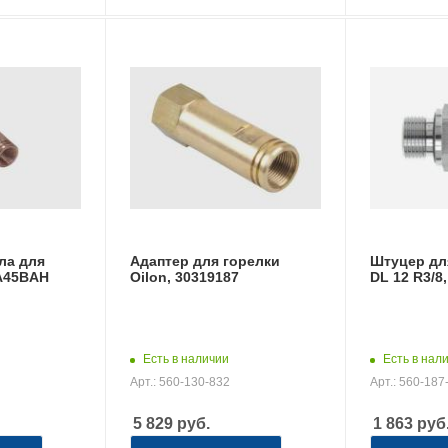
ла для
Адаптер для горелки
Штуцер для
 A45BAH
Oilon, 30319187
DL 12 R3/8
Есть в наличии
Есть в нал
Арт.: 560-130-832
Арт.: 560-187
5 829
руб.
1 863
руб