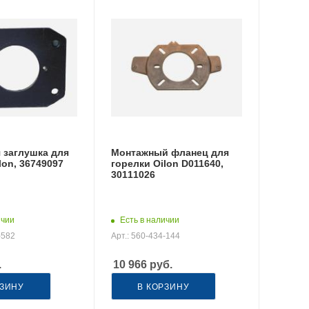
 заглушка для
Монтажный фланец для
lon, 36749097
горелки Oilon D011640,
30111026
ичии
Есть в наличии
-582
Арт.: 560-434-144
.
10 966
руб.
РЗИНУ
В КОРЗИНУ