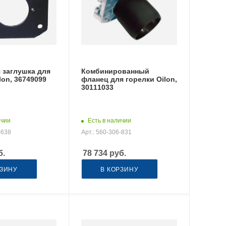
 заглушка для
Комбинированный
lon, 36749099
фланец для горелки Oilon,
30111033
ичии
Есть в наличии
-638
Арт.: 560-306-831
б.
78 734
руб.
РЗИНУ
В КОРЗИНУ