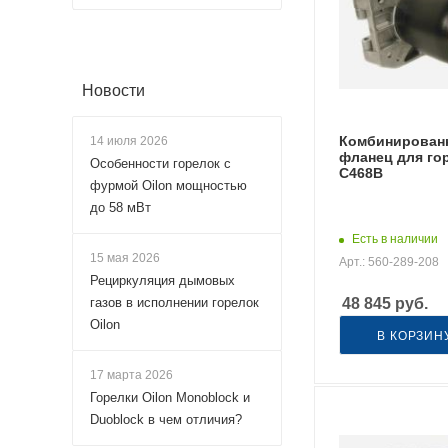
Новости
Комбинирован
14 июля 2026
фланец для гор
Особенности горелок с
C468B
фурмой Oilon мощностью
до 58 мВт
Есть в наличии
15 мая 2026
Арт.: 560-289-208
Рециркуляция дымовых
газов в исполнении горелок
48 845
руб.
Oilon
В КОРЗИН
17 марта 2026
Горелки Oilon Monoblock и
Duoblock в чем отличия?