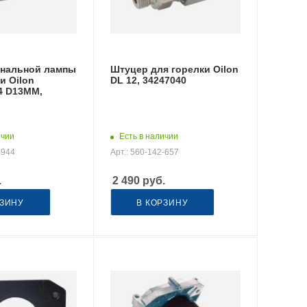
гнальной лампы
Штуцер для горелки Oilon
и Oilon
DL 12, 34247040
4 D13MM,
ичии
Есть в наличии
-944
Арт.: 560-142-657
.
2 490
руб.
РЗИНУ
В КОРЗИНУ