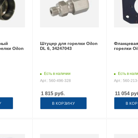
ный
Штуцер для горелки Oilon
Фланцевая
елки Oilon
DL 6, 34247043
горелки Oi
Есть в наличии
Есть в нал
Арт.: 560-496-328
Арт.: 560-213
1 815
руб.
11 054
ру
У
В КОРЗИНУ
В КО