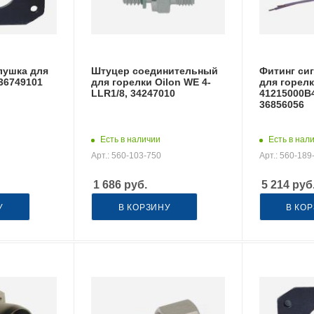
лушка для
Штуцер соединительный
Фитинг си
 36749101
для горелки Oilon WE 4-
для горелк
LLR1/8, 34247010
41215000B
36856056
Есть в наличии
Есть в нал
Арт.: 560-103-750
Арт.: 560-189
1 686
руб.
5 214
руб
У
В КОРЗИНУ
В КО