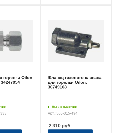
 горелки Oilon
Фланец газового клапана
, 34247054
для горелки Oilon,
36749108
ичии
Есть в наличии
-333
Арт.: 560-315-494
.
2 310
руб.