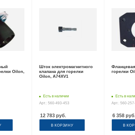
ный
Шток электромагнитного
Фланцевая
елки Oilon,
клапана для горелки
горелки Oi
Oilon, A74XV1
Есть в наличии
Есть в нал
Арт.: 560-493-453
Арт.: 560-257
12 783
руб.
6 358
руб
У
В КОРЗИНУ
В КО