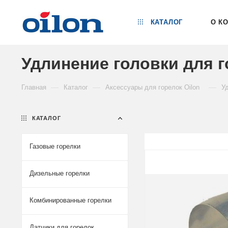
КАТАЛОГ
О К
Удлинение головки для г
—
—
—
Главная
Каталог
Аксессуары для горелок Oilon
У
КАТАЛОГ
Газовые горелки
Дизельные горелки
Комбинированные горелки
Датчики для горелок