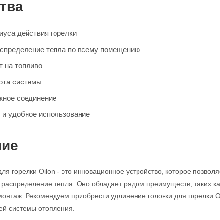
тва
иуса действия горелки
спределение тепла по всему помещению
т на топливо
ота системы
жное соединение
 и удобное использование
ние
ля горелки Oilon - это инновационное устройство, которое позволя
распределение тепла. Оно обладает рядом преимуществ, таких как
монтаж. Рекомендуем приобрести удлинение головки для горелки Oi
ей системы отопления.