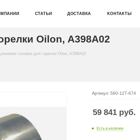
ОМПАНИИ
СТАТЬИ
ДОСТАВКА
КОНТАКТЫ
орелки Oilon, A398A02
длинение головки для горелки Oilon, A398A02
Артикул:
560-127-674
59 841
руб.
Есть в наличии