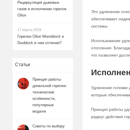
Рециркуляция дымовых
газов в исполнении горелок
Это удлинение голо
Oilon
обеспечивает надеж
системы.
17 марта 2026
Горелки Oilon Monoblock и
Использование удли
Duoblock в чем отличия?
отопления. Благода
что позволяет дост
Статьи
Исполнен
Принцип работы
дизельной горелки:
Удлинение головки 
технические
которые обеспечива
особенности,
популярные
Принцип работы удл
модели
радиус действия го
Советы по выбору