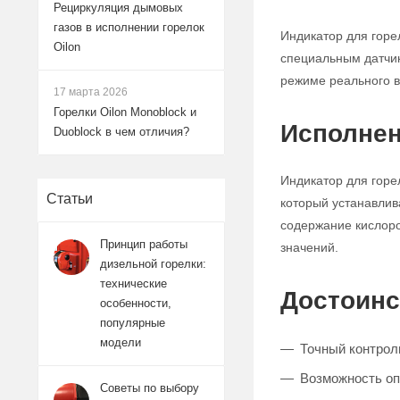
Рециркуляция дымовых
газов в исполнении горелок
Индикатор для горе
Oilon
специальным датчик
режиме реального в
17 марта 2026
Горелки Oilon Monoblock и
Исполнен
Duoblock в чем отличия?
Индикатор для горел
Статьи
который устанавлива
содержание кислоро
Принцип работы
значений.
дизельной горелки:
технические
Достоинс
особенности,
популярные
модели
Точный контрол
Возможность оп
Советы по выбору